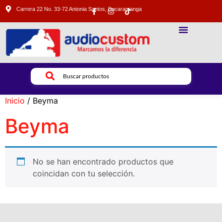
Carrera 22 No. 33-72 Antonia Santos, Bucaramanga
SONIDO PROFESIONAL
ILUMINACION PROFESIONAL
VIDEO PROFESIONAL
Inicio
/ Beyma
Beyma
No se han encontrado productos que
coincidan con tu selección.