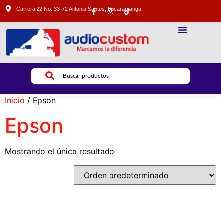
Carrera 22 No. 33-72 Antonia Santos, Bucaramanga
SONIDO PROFESIONAL
ILUMINACION PROFESIONAL
VIDEO PROFESIONAL
Inicio
/ Epson
Epson
Mostrando el único resultado