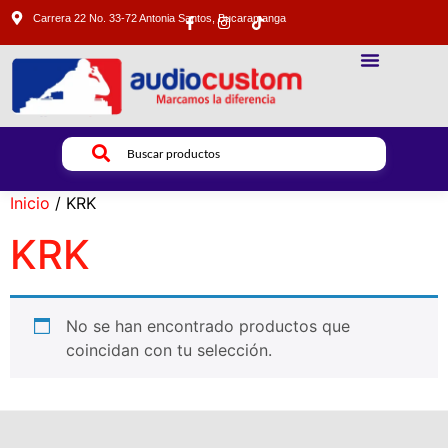
Carrera 22 No. 33-72 Antonia Santos, Bucaramanga
SONIDO PROFESIONAL
ILUMINACION PROFESIONAL
VIDEO PROFESIONAL
Inicio
/ KRK
KRK
No se han encontrado productos que
coincidan con tu selección.