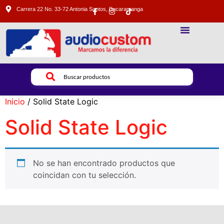
Carrera 22 No. 33-72 Antonia Santos, Bucaramanga
SONIDO PROFESIONAL
ILUMINACION PROFESIONAL
VIDEO PROFESIONAL
Inicio
/ Solid State Logic
Solid State Logic
No se han encontrado productos que
coincidan con tu selección.