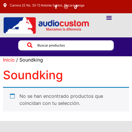
Carrera 22 No. 33-72 Antonia Santos, Bucaramanga
SONIDO PROFESIONAL
ILUMINACION PROFESIONAL
VIDEO PROFESIONAL
Inicio
/ Soundking
Soundking
No se han encontrado productos que
coincidan con tu selección.