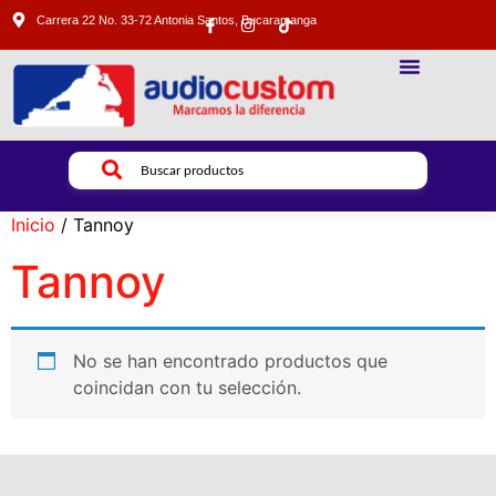
Carrera 22 No. 33-72 Antonia Santos, Bucaramanga
SONIDO PROFESIONAL
ILUMINACION PROFESIONAL
VIDEO PROFESIONAL
Inicio
/ Tannoy
Tannoy
No se han encontrado productos que
coincidan con tu selección.