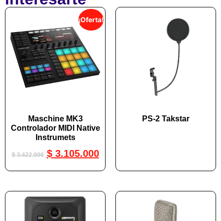
¡Oferta!
Maschine MK3
PS-2 Takstar
Controlador MIDI Native
Instrumets
$
3.105.000
$
3.422.000