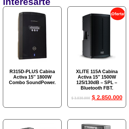
interesarte
¡Oferta!
R315D-PLUS Cabina
XLITE 115A Cabina
Activa 15″ 1800W
Activa 15″ 1500W
Combo SoundPower.
125/130dB – SPL –
Bluetooth FBT.
$
2.850.000
$
3.030.000