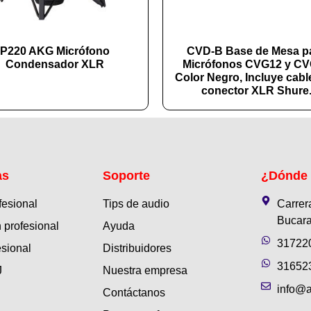
P220 AKG Micrófono
CVD-B Base de Mesa p
Condensador XLR
Micrófonos CVG12 y C
Color Negro, Incluye cabl
conector XLR Shure
as
Soporte
¿Dónde
fesional
Tips de audio
Carrer
Bucara
 profesional
Ayuda
31722
esional
Distribuidores
31652
J
Nuestra empresa
info@a
Contáctanos