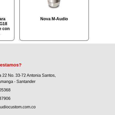
ara
Nova M-Audio
VG18
e con
.
 estamos?
a 22 No. 33-72 Antonia Santos,
manga - Santander
05368
37906
udiocustom.com.co