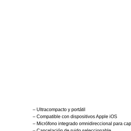
– Ultracompacto y portátil
– Compatible con dispositivos Apple iOS
– Micrófono integrado omnidireccional para ca
– Cancelación de ruido seleccionable