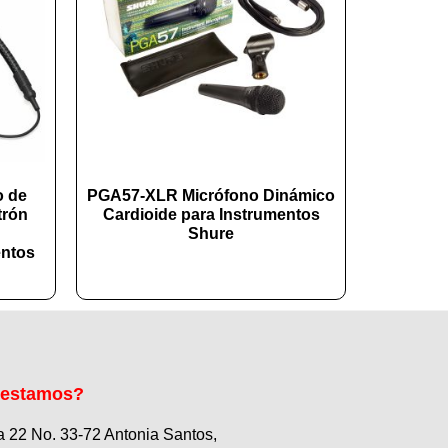
o de
PGA57-XLR Micrófono Dinámico
trón
Cardioide para Instrumentos
Shure
entos
 estamos?
a 22 No. 33-72 Antonia Santos,