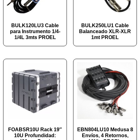
BULK120LU3 Cable
BULK250LU1 Cable
para Instrumento 1/4-
Balanceado XLR-XLR
1/4L 3mts PROEL
1mt PROEL
FOABSR10U Rack 19″
EBN804LU10 Medusa 8
10U Profundidad:
Envíos, 4 Retornos,