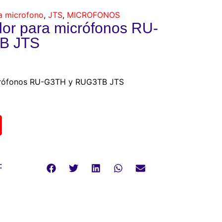
a microfono
,
JTS
,
MICROFONOS
r para micrófonos RU-
B JTS
crófonos RU-G3TH y RUG3TB JTS
: