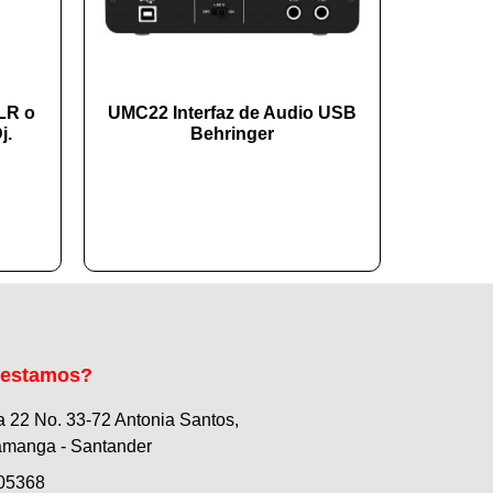
LR o
UMC22 Interfaz de Audio USB
j.
Behringer
 estamos?
a 22 No. 33-72 Antonia Santos,
manga - Santander
05368