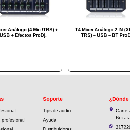
xer Análogo (4 Mic /TRS) +
T4 Mixer Análogo 2 IN (X
USB + Efectos ProDj.
TRS) – USB – BT ProD
as
Soporte
¿Dónde
fesional
Tips de audio
Carrer
Bucara
 profesional
Ayuda
31722
esional
Distribuidores