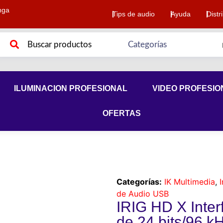
nga
Tips de audio
Ayuda
Distr
ILUMINACION PROFESIONAL
VIDEO PROFESIO
OFERTAS
Categorías:
IK Multimedia
,
de Audio USB
IRIG HD X Inte
de 24 bits/96 kH