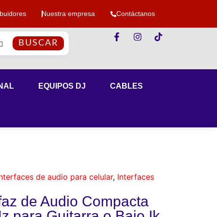
ibuidores
Nuestra empresa
Contáctanos
BUSCAR
NAL
EQUIPOS DJ
CABLES
Interfaces de audio para celular
,
Interfaces
rfaz de Audio Compacta
z para Guitarra o Bajo Ik