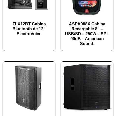
ZLX12BT Cabina
ASPA088X Cabina
Bluetooth de 12″
Recargable 8″ –
ElectroVoice
USB/SD – 250W – SPL
90dB – American
Sound.