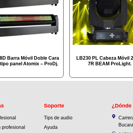
8D Barra Móvil Doble Cara
LB230 PL Cabeza Móvil 
tipo panel Atomix – ProDj.
7R BEAM ProLight.
as
Soporte
¿Dónde
fesional
Tips de audio
Carrer
Bucara
 profesional
Ayuda