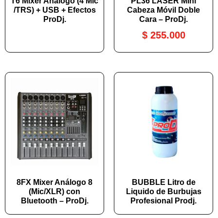
T6 Mixer Análogo (4 Mic
PL36 LASER Mini
/TRS) + USB + Efectos
Cabeza Móvil Doble
ProDj.
Cara – ProDj.
$
255.000
8FX Mixer Análogo 8
BUBBLE Litro de
(Mic/XLR) con
Liquido de Burbujas
Bluetooth – ProDj.
Profesional Prodj.