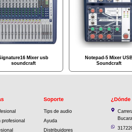
Signature16 Mixer usb
Notepad-5 Mixer US
soundcraft
Soundcraft
as
Soporte
¿Dónde
fesional
Tips de audio
Carrer
Bucara
 profesional
Ayuda
31722
esional
Distribuidores