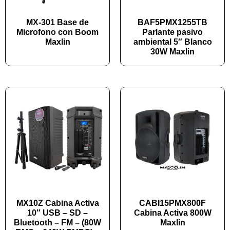
MX-301 Base de
BAF5PMX1255TB
Microfono con Boom
Parlante pasivo
Maxlin
ambiental 5″ Blanco
30W Maxlin
MX10Z Cabina Activa
CABI15PMX800F
10″ USB – SD –
Cabina Activa 800W
Bluetooth – FM – (80W
Maxlin