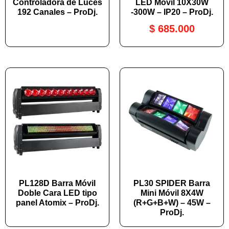
Controladora de Luces
LED Móvil 10X30W
192 Canales – ProDj.
-300W – IP20 – ProDj.
$
685.000
PL128D Barra Móvil
PL30 SPIDER Barra
Doble Cara LED tipo
Mini Móvil 8X4W
panel Atomix – ProDj.
(R+G+B+W) – 45W –
ProDj.