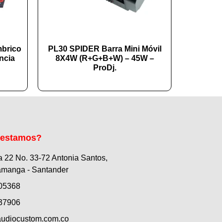
mbrico
PL30 SPIDER Barra Mini Móvil
ncia
8X4W (R+G+B+W) – 45W –
ProDj.
 estamos?
a 22 No. 33-72 Antonia Santos,
manga - Santander
05368
37906
udiocustom.com.co