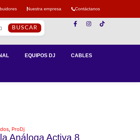
ibuidores
Nuestra empresa
Contáctanos
BUSCAR
NAL
EQUIPOS DJ
CABLES
ados
,
ProDj
 Análoga Activa 8