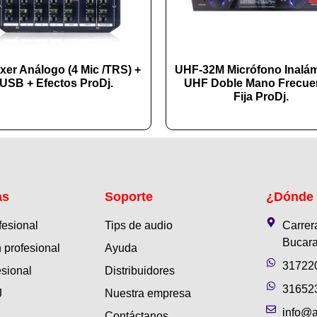
xer Análogo (4 Mic /TRS) +
UHF-32M Micrófono Inalá
USB + Efectos ProDj.
UHF Doble Mano Frecue
Fija ProDj.
as
Soporte
¿Dónde
fesional
Tips de audio
Carrer
Bucara
 profesional
Ayuda
31722
esional
Distribuidores
31652
J
Nuestra empresa
info@a
Contáctanos