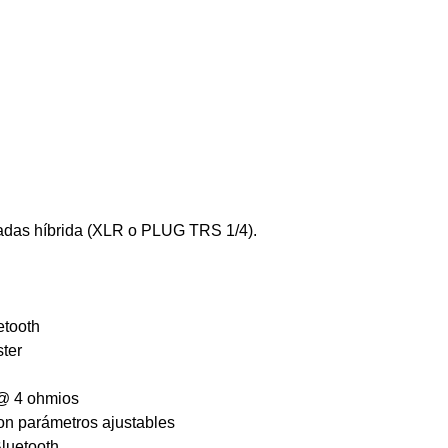
tradas híbrida (XLR o PLUG TRS 1/4).
etooth
ster
 @ 4 ohmios
con parámetros ajustables
luetooth