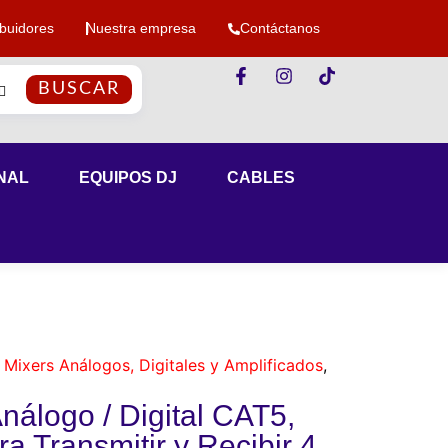
ibuidores
Nuestra empresa
Contáctanos
BUSCAR
NAL
EQUIPOS DJ
CABLES
,
Mixers Análogos, Digitales y Amplificados
,
nálogo / Digital CAT5,
ra Transmitir y Recibir 4