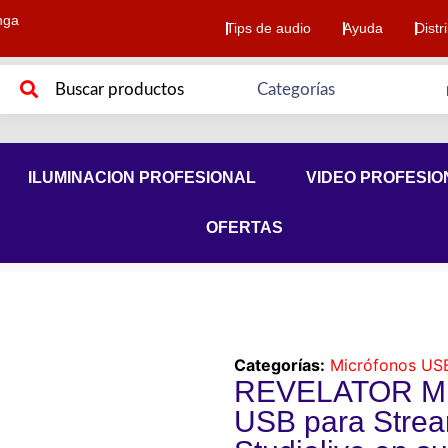
nga
Tips de audio
Ayuda
Distr
ILUMINACION PROFESIONAL
VIDEO PROFESIO
OFERTAS
Categorías:
Micrófonos US
REVELATOR Mi
USB para Strea