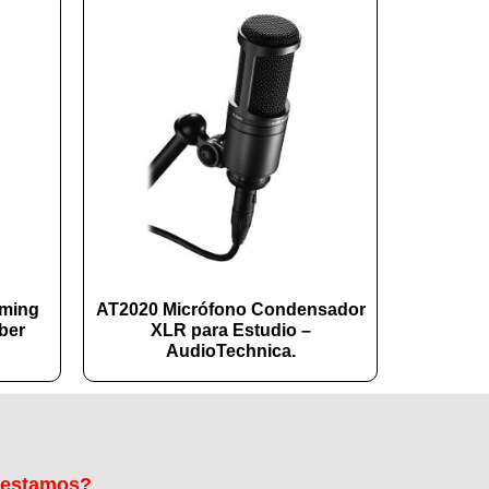
aming
AT2020 Micrófono Condensador
ber
XLR para Estudio –
AudioTechnica.
 estamos?