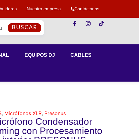
ibuidores
Nuestra empresa
Contáctanos
BUSCAR
NAL
EQUIPOS DJ
CABLES
B
,
Micrófonos XLR
,
Presonus
crófono Condensador
ming con Procesamiento