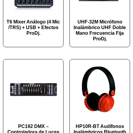
T6 Mixer Análogo (4 Mic
UHF-32M Micrófono
/TRS) + USB + Efectos
Inalámbrico UHF Doble
ProDj.
Mano Frecuencia Fija
ProDj.
PC192 DMX –
HP10R-BT Audífonos
Controladora de Luces
Inalámbricos Bluetooth