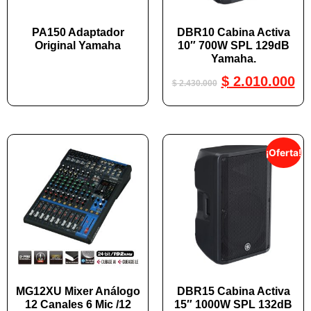
PA150 Adaptador
DBR10 Cabina Activa
Original Yamaha
10″ 700W SPL 129dB
Yamaha.
$
2.010.000
$
2.430.000
¡Oferta!
MG12XU Mixer Análogo
DBR15 Cabina Activa
12 Canales 6 Mic /12
15″ 1000W SPL 132dB