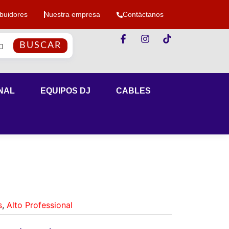
ibuidores
Nuestra empresa
Contáctanos
BUSCAR
NAL
EQUIPOS DJ
CABLES
s
,
Alto Professional