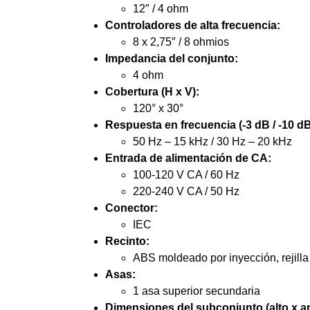
12″ / 4 ohm
Controladores de alta frecuencia:
8 x 2,75″ / 8 ohmios
Impedancia del conjunto:
4 ohm
Cobertura (H x V):
120° x 30°
Respuesta en frecuencia (-3 dB / -10 dB
50 Hz – 15 kHz / 30 Hz – 20 kHz
Entrada de alimentación de CA:
100-120 V CA / 60 Hz
220-240 V CA / 50 Hz
Conector:
IEC
Recinto:
ABS moldeado por inyección, rejilla
Asas:
1 asa superior secundaria
Dimensiones del subconjunto (alto x a