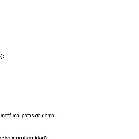
):
 metálica, patas de goma.
ncho x profundidad):