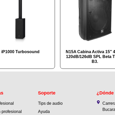
iP1000 Turbosound
N15A Cabina Activa 15″
120dB/126dB SPL Beta T
B3.
as
Soporte
¿Dónde
fesional
Tips de audio
Carrer
Bucara
 profesional
Ayuda