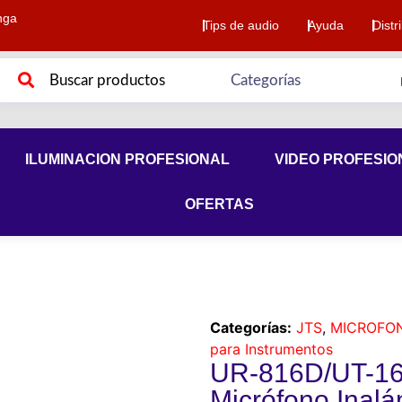
nga
Tips de audio
Ayuda
Distr
ILUMINACION PROFESIONAL
VIDEO PROFESIO
OFERTAS
Categorías:
JTS
,
MICROFO
para Instrumentos
UR-816D/UT-
Micrófono Inal