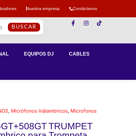
ibuidores
Nuestra empresa
Contáctanos
BUSCAR
NAL
EQUIPOS DJ
CABLES
NOS
,
Micrófonos Inálambricos
,
Microfonos
16GT+508GT TRUMPET
ámbrico para Trompeta