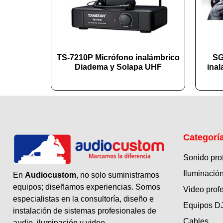
TS-7210P Micrófono inalámbrico
SG
Diadema y Solapa UHF
ina
Categorí
Sonido pro
Iluminación
En
Audiocustom
, no solo suministramos
equipos; diseñamos experiencias. Somos
Video prof
especialistas en la consultoría, diseño e
Equipos D
instalación de sistemas profesionales de
Cables
audio, iluminación y video