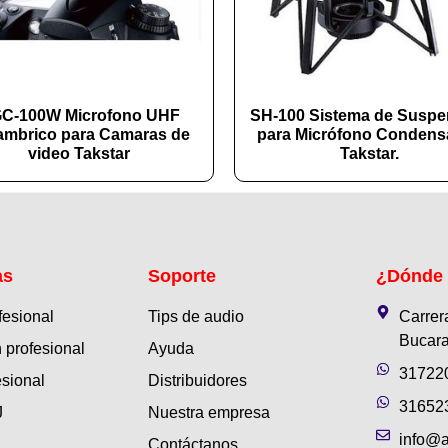
C-100W Microfono UHF
SH-100 Sistema de Suspe
lambrico para Camaras de
para Micrófono Condens
video Takstar
Takstar.
as
Soporte
¿Dónde
fesional
Tips de audio
Carrer
Bucara
 profesional
Ayuda
31722
esional
Distribuidores
31652
J
Nuestra empresa
info@a
Contáctanos