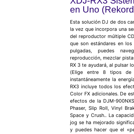
XDJ-RX3 Sistem
en Uno (Rekordb
Esta solución DJ de dos cana
la vez que incorpora una s
del reproductor múltiple 
que son estándares en los c
pulgadas, puedes naveg
reproducción, mezclar pista
RX 3 te ayudará, al pulsar 
(Elige entre 8 tipos de
instantáneamente la energí
RX3 incluye todos los efe
Color FX adicionales. De e
efectos de la DJM-900NXS2:
Phaser, Slip Roll, Vinyl B
Space y Crush.. La capacid
jog se ha mejorado signifi
y puedes hacer que el «p