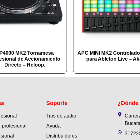
P4000 MK2 Tornamesa
APC MINI MK2 Controlado
esional de Accionamiento
para Ableton Live – Aka
Directo – Reloop.
as
Soporte
¿Dónde
fesional
Tips de audio
Carrer
Bucara
 profesional
Ayuda
31722
esional
Distribuidores