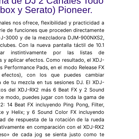
a de DJ 2 Canales Todo
ox y Serato) Pioneer.
les nos ofrece, flexibilidad y practicidad a
erie de funciones que proceden directamente
CDJ-3000 y de la mezcladora DJM-900NXS2,
lubes. Con la nueva pantalla táctil de 10.1
ar instintivamente por las listas de
s y aplicar efectos. Como resultado, el XDJ-
los Performance Pads, en el modo Release FX
 efectos), con los que puedes cambiar
a de tu mezcla en tus sesiones DJ. El XDJ-
ctos del XDJ-RX2 más 6 Beat FX y 2 Sound
ste modo, puedes jugar con toda la gama de
 14 Beat FX incluyendo Ping Pong, Filter,
rake y Helix; y 6 Sound Color FX incluyendo
ad de respuesta de la rotación de la rueda
cativamente en comparación con el XDJ-RX2
eso» de cada jog se sienta justo como te