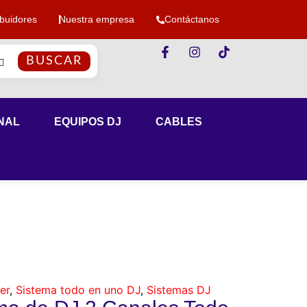
ibuidores
Nuestra empresa
Contáctanos
BUSCAR
NAL
EQUIPOS DJ
CABLES
er
,
Sistema todo en uno DJ
,
Sistemas DJ