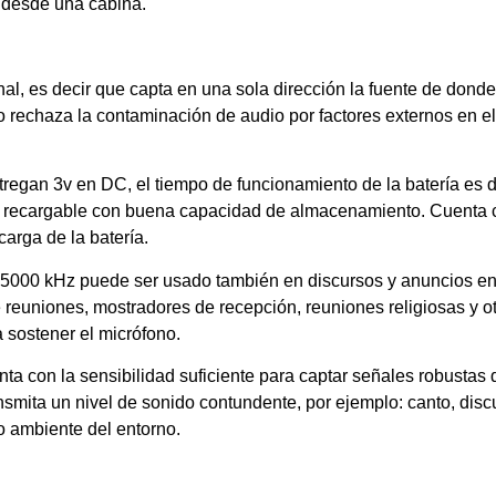
 desde una cabina.
al, es decir que capta en una sola dirección la fuente de donde
 rechaza la contaminación de audio por factores externos en el e
tregan 3v en DC, el tiempo de funcionamiento de la batería es 
a o recargable con buena capacidad de almacenamiento. Cuenta 
carga de la batería.
15000 kHz puede ser usado también en discursos y anuncios en c
de reuniones, mostradores de recepción, reuniones religiosas y o
 sostener el micrófono.
ta con la sensibilidad suficiente para captar señales robustas 
ansmita un nivel de sonido contundente, por ejemplo: canto, disc
do ambiente del entorno.