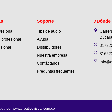
as
Soporte
¿Dónde
fesional
Tips de audio
Carrer
Bucara
 profesional
Ayuda
31722
esional
Distribuidores
31652
J
Nuestra empresa
info@a
Contáctanos
Preguntas frecuentes
eada por
www.creativovisual.com.co